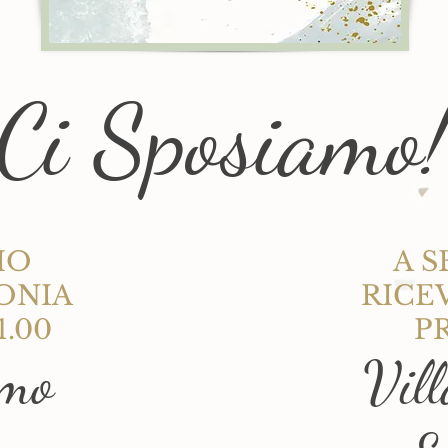
Ci Sposiamo
IO
A S
ONIA
RICE
1.00
P
mo
Vil