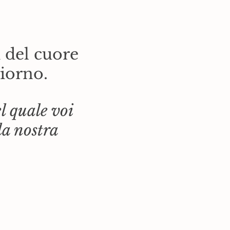
 del cuore
giorno.
 quale voi
la nostra