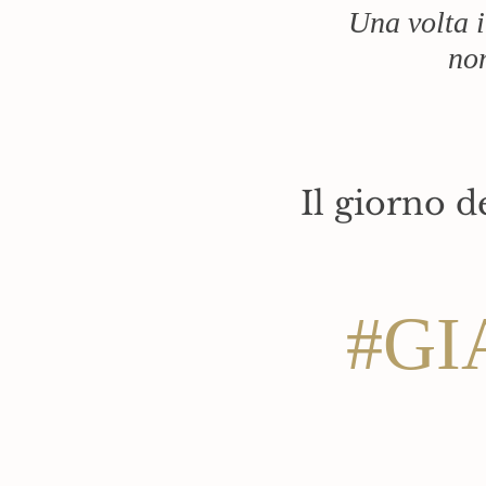
Una volta i
no
Il giorno d
#GI