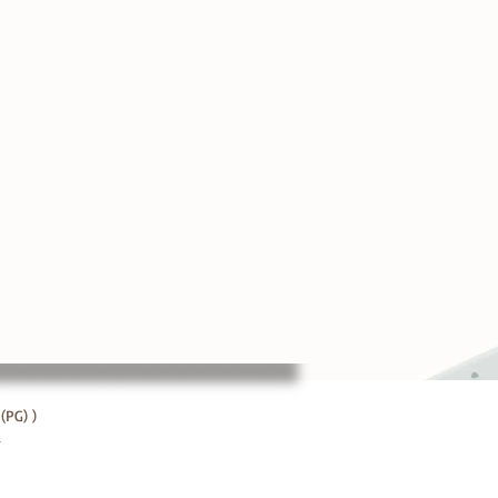
(PG) )
m