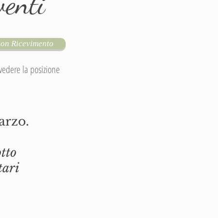
venti
ion Ricevimento
 vedere la posizione
arzo.
otto
tari