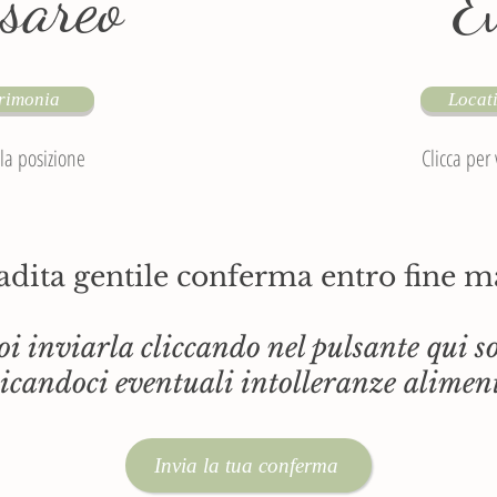
sareo
E
rimonia
Locat
 la posizione
Clicca per
radita gentile conferma entro fine m
i inviarla cliccando nel pulsante qui s
icandoci eventuali intolleranze alimen
Invia la tua conferma