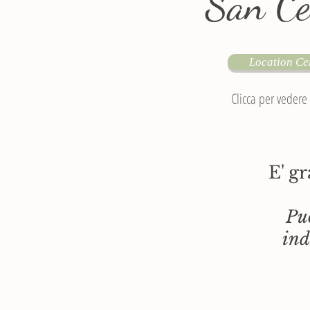
San Ce
Location Ce
Clicca per vedere
E' g
Puo
ind